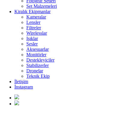
Fotoğraf Setleri
Set Malzemeleri
Kiralık Ekipmanlar
Kameralar
Lensler
Filtreler
Wirelesslar
Işıklar
Sesler
Aksesuarlar
Monitörler
Destekleyiciler
Stabilizerler
Dronelar
Teknik Ekip
İletişim
İnstagram