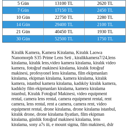
5 Gün
13100 TL
2620 TL
7 Gün
17150 TL
2450 TL
10 Gün
22750 TL
2280 TL
14 Gün
29400 TL
2100 TL
21 Gün
40450 TL
1930 TL
30 Gün
52500 TL
1750 TL
Kiralik Kamera, Kamera Kiralama, Kiralık Laowa
Nanomorph S35 Prime Lens Seti , kiralikkamera7/24,lens
kiralama, kiralık lens,video kamera kiralama, kiralık video
kamera, fotoğraf makinesi kiralama, kiralık fotoğraf
makinesi, profesyonel lens kiralama, film ekipmanları
kiralama, ekipman kiralama, kamera kiralama, kiralık
kamera, istanbul kamera kiralama, kadıköy kiralık kamera,
kadıköy film ekipmanları kiralama, kamera kiralama
istanbul
, Kiralık Fotoğraf Makinesi, video equipment
rental, camera lens rental, camera equipment rental, rent
camera, lens rental, rent a camera, camera rent, video
equipment rental, drone kiralama, drone kiralama istanbul,
kiralık drone, drone kiralama fiyatları, film ekipman
kiralama, günlük fotoğraf makinesi kiralama, lens
kiralama, sony a7s iii, e mount sigma, film makinesi, dslr