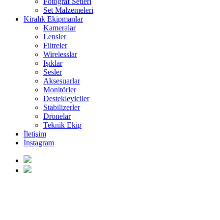
Fotoğraf Setleri
Set Malzemeleri
Kiralık Ekipmanlar
Kameralar
Lensler
Filtreler
Wirelesslar
Işıklar
Sesler
Aksesuarlar
Monitörler
Destekleyiciler
Stabilizerler
Dronelar
Teknik Ekip
İletişim
İnstagram