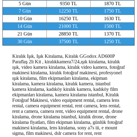
5 Gün
9350 TL
1870 TL
7 Gün
12250 TL
1750 TL
10 Gün
16250 TL
1630 TL
14 Gün
21000 TL
1500 TL
21 Gün
28850 TL
1370 TL
30 Gün
37500 TL
1250 TL
Kiralık Işık, Işık Kiralama, Kiralık GGodox AD600P
Paraflaş 2li Kit , kiralıkkamera7/24,ışık kiralama, kiralık
ışık, video kamera kiralama, kiralık video kamera, fotoğraf
makinesi kiralama, kiralık fotoğraf makinesi, profesyonel
ışık kiralama, film ekipmanları kiralama, ekipman
kiralama, kamera kiralama, kiralık kamera, istanbul
kamera kiralama, kadıköy kiralık kamera, kadıköy film
ekipmanları kiralama, kamera kiralama istanbul, Kiralık
Fotoğraf Makinesi, video equipment rental, camera lens
rental, camera equipment rental, rent camera, lens rental,
rent a camera, camera rent, video equipment rental, drone
kiralama, drone kiralama istanbul, kiralık drone, drone
kiralama fiyatları, film ekipman kiralama, günlük fotoğraf
makinesi kiralama, lens kiralama, sony a7s iii, e mount
sigma, film makinesi, dslr camera for rent, rent