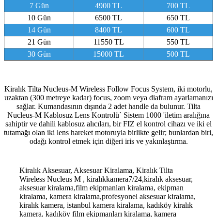
7 Gün
4900 TL
700 TL
10 Gün
6500 TL
650 TL
14 Gün
8400 TL
600 TL
21 Gün
11550 TL
550 TL
30 Gün
15000 TL
500 TL
Kiralık Tilta Nucleus-M Wireless Follow Focus System, iki motorlu,
uzaktan (300 metreye kadar) focus, zoom veya diafram ayarlamanızı
sağlar. Kumandasının dışında 2 adet handle da bulunur. Tilta
Nucleus-M Kablosuz Lens Kontrolü` Sistem 1000 'iletim aralığına
sahiptir ve dahili kablosuz alıcıları, bir FIZ el kontrol cihazı ve iki el
tutamağı olan iki lens hareket motoruyla birlikte gelir; bunlardan biri,
odağı kontrol etmek için diğeri iris ve yakınlaştırma.
Kiralık Aksesuar, Aksesuar Kiralama, Kiralık Tilta
Wireless Nucleus M , kiralıkkamera7/24,kiralık aksesuar,
aksesuar kiralama,film ekipmanları kiralama, ekipman
kiralama, kamera kiralama,profesyonel aksesuar kiralama,
kiralık kamera, istanbul kamera kiralama, kadıköy kiralık
kamera, kadıköy film ekipmanları kiralama, kamera