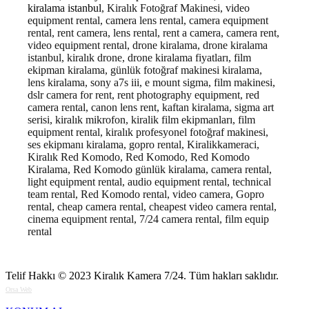
kiralama istanbul
, Kiralık Fotoğraf Makinesi, video
equipment rental, camera lens rental, camera equipment
rental, rent camera, lens rental, rent a camera, camera rent,
video equipment rental, drone kiralama, drone kiralama
istanbul, kiralık drone, drone kiralama fiyatları, film
ekipman kiralama, günlük fotoğraf makinesi kiralama,
lens kiralama, sony a7s iii, e mount sigma, film makinesi,
dslr camera for rent, rent photography equipment, red
camera rental, canon lens rent, kaftan kiralama, sigma art
serisi, kiralık mikrofon, kiralik film ekipmanları, film
equipment rental, kiralık profesyonel fotoğraf makinesi,
ses ekipmanı kiralama, gopro rental, Kiralikkameraci,
Kiralık Red Komodo, Red Komodo, Red Komodo
Kiralama, Red Komodo günlük kiralama, camera rental,
light equipment rental, audio equipment rental, technical
team rental, Red Komodo rental, video camera, Gopro
rental, cheap camera rental, cheapest video camera rental,
cinema equipment rental, 7/24 camera rental, film equip
rental
Telif Hakkı © 2023
Kiralık Kamera 7/24
. Tüm hakları saklıdır.
Orsa Web