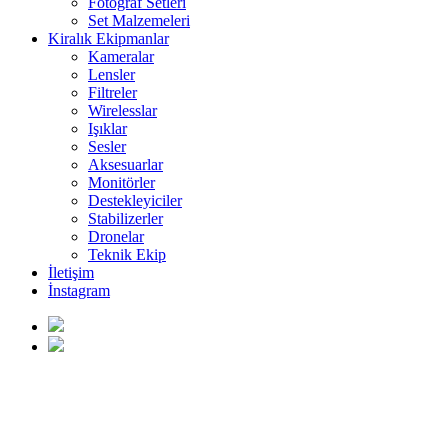
Fotoğraf Setleri
Set Malzemeleri
Kiralık Ekipmanlar
Kameralar
Lensler
Filtreler
Wirelesslar
Işıklar
Sesler
Aksesuarlar
Monitörler
Destekleyiciler
Stabilizerler
Dronelar
Teknik Ekip
İletişim
İnstagram