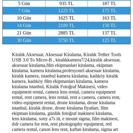
5 Gün
935 TL
187 TL
7 Gün
1225 TL
175 TL
10 Gün
1625 TL
163 TL
14 Gün
2100 TL
150 TL
21 Gün
2885 TL
137 TL
30 Gün
3750 TL
125 TL
Kiralık Aksesuar, Aksesuar Kiralama, Kiralık Tether Tools
USB 3.0 To Micro-B , kiralıkkamera7/24,kiralık aksesuar,
aksesuar kiralama,film ekipmanları kiralama, ekipman
kiralama, kamera kiralama,profesyonel aksesuar kiralama,
kiralık kamera, istanbul kamera kiralama, kadıköy kiralık
kamera, kadıköy film ekipmanları kiralama, kamera
kiralama istanbul
, Kiralık Fotoğraf Makinesi, video
equipment rental, camera lens rental, camera equipment
rental, rent camera, lens rental, rent a camera, camera rent,
video equipment rental, drone kiralama, drone kiralama
istanbul, kiralık drone, drone kiralama fiyatları, film
ekipman kiralama, günlük fotoğraf makinesi kiralama,
lens kiralama, sony a7s iii, e mount sigma, film makinesi,
dslr camera for rent, rent photography equipment, red
camera rental, canon lens rent, kaftan kiralama, sigma art