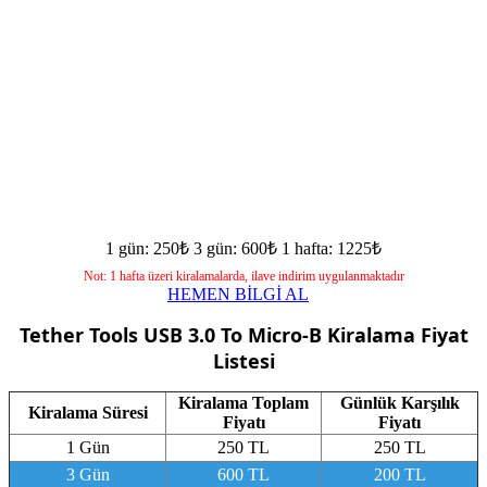
1 gün: 250₺
3 gün: 600₺
1 hafta: 1225₺
Not: 1 hafta üzeri kiralamalarda, ilave indirim uygulanmaktadır
HEMEN BİLGİ AL
Tether Tools USB 3.0 To Micro-B
Kiralama Fiyat
Listesi
Kiralama Toplam
Günlük Karşılık
Kiralama Süresi
Fiyatı
Fiyatı
1 Gün
250 TL
250 TL
3 Gün
600 TL
200 TL