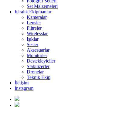
Fotoğraf Setleri
Set Malzemeleri
Kiralık Ekipmanlar
Kameralar
Lensler
Filtreler
Wirelesslar
Işıklar
Sesler
Aksesuarlar
Monitörler
Destekleyiciler
Stabilizerler
Dronelar
Teknik Ekip
İletişim
İnstagram